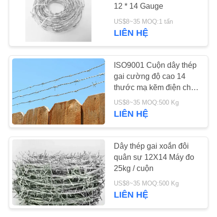
LIÊN
12 * 14 Gauge
HỆ
US$8~35 MOQ:1 tấn
LIÊN HỆ
94
CHÚNG
TÔI
Lưới thép lối đi
ISO9001 Cuộn dây thép
gai cường độ cao 14
TIN
thước mạ kẽm điện cho
quân đội
TỨC
US$8~35 MOQ:500 Kg
LIÊN HỆ
YÊU
76
CẦU
Dây thép gai xoắn đôi
Bộ lọc lưới thép
quân sự 12X14 Máy đo
BÁO
25kg / cuộn
không gỉ
GIÁ
US$8~35 MOQ:500 Kg
LIÊN HỆ
SƠ