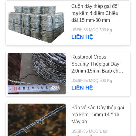
ĐỒ
Cuộn dây thép gai đôi
mạ kẽm 4 điểm Chiều
TRANG
90
dài 15 mm-30 mm
WEB
Dây lưới Demister
US$8~35 MOQ:500 Kg
LIÊN HỆ
Pad
PRIVACY
POLICY
Rustproof Cross
Security Thép gai Dây
2.0mm 15mm Barb cho
nhà máy
91
US$8~35 MOQ:500 Kg
LIÊN HỆ
Đấu kiếm thép
Palisade
Bảo vệ sân Dây thép gai
mạ kẽm 15mm 14 * 16
Máy đo
US$8~35 MOQ:1 tấn