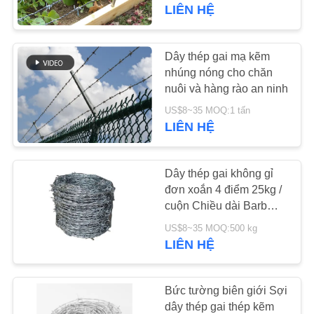
VỀ
LIÊN HỆ
CHÚNG
TÔI
Dây thép gai mạ kẽm
71
nhúng nóng cho chăn
Kim loại đóng gói
nuôi và hàng rào an ninh
THAM
ngẫu nhiên
US$8~35 MOQ:1 tấn
QUAN
LIÊN HỆ
NHÀ
MÁY
Dây thép gai không gỉ
đơn xoắn 4 điểm 25kg /
cuộn Chiều dài Barb
KIỂM
103
15mm để an toàn
US$8~35 MOQ:500 kg
SOÁT
LIÊN HỆ
Lưới dây Gabion
CHẤT
LƯỢNG
Bức tường biên giới Sợi
dây thép gai thép kẽm