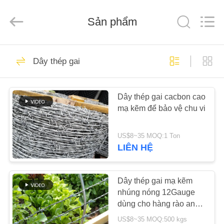
2026
Anping
yuanhai
wire
Sản phẩm
mesh
products
Co.,
Ltd.
TRANG
All
68
Rights
Dây thép gai
Reserved.
CHỦ
Tháp kim loại
Dây thép gai cacbon cao
CÁC
mạ kẽm để bảo vệ chu vi
SẢN
PHẨM
US$8~35 MOQ:1 Ton
LIÊN HỆ
80
HƯỚNG
Bao bì cấu trúc kim
DẪN
Dây thép gai mạ kẽm
nhúng nóng 12Gauge
VR
loại
dùng cho hàng rào an
ninh
US$8~35 MOQ:500 kgs