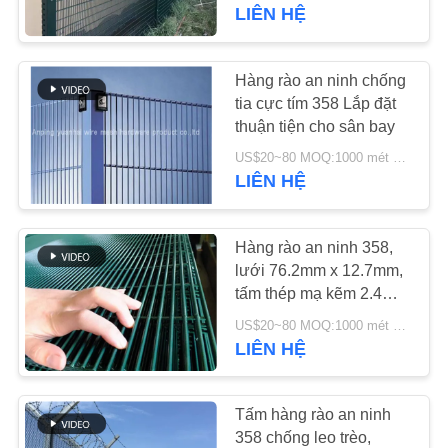
VỀ
LIÊN HỆ
CHÚNG
TÔI
Hàng rào an ninh chống
71
tia cực tím 358 Lắp đặt
Kim loại đóng gói
thuận tiện cho sân bay
THAM
ngẫu nhiên
US$20~80 MOQ:1000 mét vuông
QUAN
LIÊN HỆ
NHÀ
MÁY
Hàng rào an ninh 358,
lưới 76.2mm x 12.7mm,
tấm thép mạ kẽm 2.4m x
KIỂM
103
2.1m
US$20~80 MOQ:1000 mét vuông
SOÁT
LIÊN HỆ
Lưới dây Gabion
CHẤT
LƯỢNG
Tấm hàng rào an ninh
358 chống leo trèo,