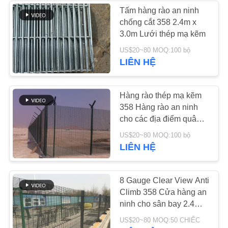
ĐỒ
Tấm hàng rào an ninh
chống cắt 358 2.4m x
TRANG
90
3.0m Lưới thép mạ kẽm
WEB
Dây lưới Demister
US$20~80 MOQ:100 bộ
LIÊN HỆ
Pad
PRIVACY
POLICY
Hàng rào thép mạ kẽm
358 Hàng rào an ninh
cho các địa điểm quân
sự & chính phủ
91
US$20~80 MOQ:100 bộ
LIÊN HỆ
Đấu kiếm thép
Palisade
8 Gauge Clear View Anti
Climb 358 Cửa hàng an
ninh cho sân bay 2.4m x
2.5m
US$20~80 MOQ:50 CHIẾC