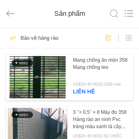
2026
Anping
yuanhai
wire
Sản phẩm
mesh
products
Co.,
Ltd.
TRANG
All
68
Rights
Bảo vệ hàng rào
Reserved.
CHỦ
Tháp kim loại
Mạng chống ăn mòn 358
CÁC
Mạng chống leo
SẢN
PHẨM
US$20~80 MOQ:1000 mét vuông
LIÊN HỆ
80
HƯỚNG
Bao bì cấu trúc kim
DẪN
3 "× 0,5" × 8 Máy đo 358
Hàng rào an ninh Pvc
VR
loại
tráng màu xanh lá cây
Bảo vệ chống trộm
US$20~80 MOQ:50 CHIẾC