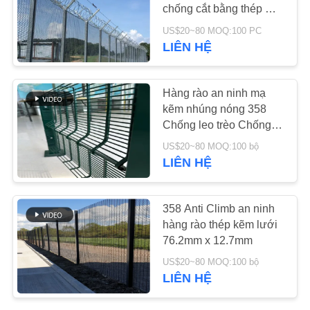
LIÊN
chống cắt bằng thép mạ
kẽm
HỆ
US$20~80 MOQ:100 PC
LIÊN HỆ
94
CHÚNG
TÔI
Lưới thép lối đi
Hàng rào an ninh mạ
kẽm nhúng nóng 358
TIN
Chống leo trèo Chống
cắt
TỨC
US$20~80 MOQ:100 bộ
LIÊN HỆ
YÊU
76
CẦU
358 Anti Climb an ninh
Bộ lọc lưới thép
hàng rào thép kẽm lưới
BÁO
76.2mm x 12.7mm
không gỉ
GIÁ
US$20~80 MOQ:100 bộ
LIÊN HỆ
SƠ