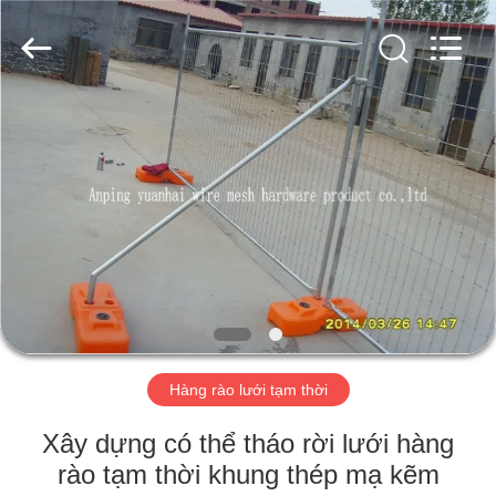
2026
Anping
yuanhai
wire
mesh
products
Co.,
Ltd.
TRANG
All
Rights
Reserved.
CHỦ
CÁC
SẢN
PHẨM
HƯỚNG
Hàng rào lưới tạm thời
DẪN
VR
Xây dựng có thể tháo rời lưới hàng
rào tạm thời khung thép mạ kẽm