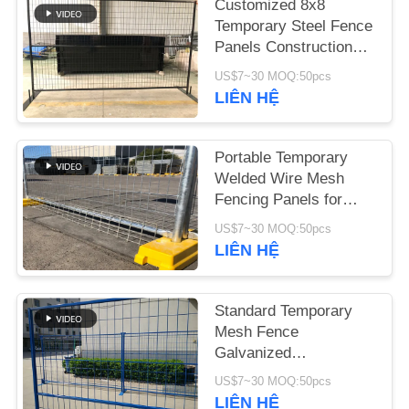
Customized 8x8
LIÊN
Temporary Steel Fence
HỆ
Panels Construction
protection
CHÚNG
US$7~30 MOQ:50pcs
LIÊN HỆ
TÔI
TIN
Portable Temporary
Welded Wire Mesh
TỨC
Fencing Panels for
Events
US$7~30 MOQ:50pcs
YÊU
LIÊN HỆ
CẦU
BÁO
Standard Temporary
Mesh Fence
GIÁ
Galvanized
Construction Fencing
US$7~30 MOQ:50pcs
SƠ
LIÊN HỆ