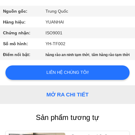
VỀ
CHÚNG
Nguồn gốc:
Trung Quốc
TÔI
Hàng hiệu:
YUANHAI
Chứng nhận:
ISO9001
THAM
Số mô hình:
YH-TF002
QUAN
Điểm nổi bật:
,
hàng rào an ninh tạm thời
tấm hàng rào tạm thời
NHÀ
MÁY
LIÊN HỆ CHÚNG TÔI!
KIỂM
MỞ RA CHI TIẾT
SOÁT
CHẤT
Sản phẩm tương tự
LƯỢNG